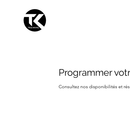
TKTRAINING
Améliorez vos compétences, augmentez v
Distance
Présentiel
Massage
Témoignages
Cont
Programmer votr
Consultez nos disponibilités et rés