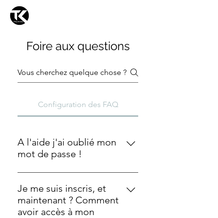
TKTRAINING
Foire aux questions
Configuration des FAQ
A l'aide j'ai oublié mon
mot de passe !
Pas de stress Il y a juste a cliquer
sur "oublié mon mot de passe" et
Je me suis inscris, et
nous allons vous renvoyer un mail
maintenant ? Comment
pour créer votre nouveau mot de
avoir accès à mon