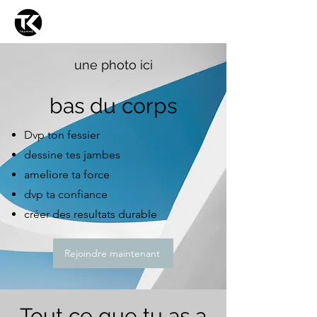
TKTRAINING
une photo ici
bas du corps
Dvp ton fessier
dessine tes jambes
ameliore ta force
dvp ta confiance
créer des resultats durable
Rejoindre maintenant
Tout ce que tu as a