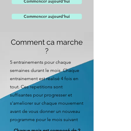
Commencer aujourd'hui
Commencer aujourd'hui
Comment ca marche
?
5 entrainements pour chaque
semaines durant le mois. Chaque
entrainement est réalisé 4 fois en
tout. Ces repetitions sont
suffisantes pour progresser et
s'ameliorer sur chaque mouvement
avant de vous donner un nouveau
programme pour le mois suivant
Chaque mois est composé de 2