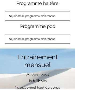
Programme haltère
Programme pdc
Entrainement
mensuel
3x lower body
1x fullbody
1x optionnel haut du corps
1x optionnel