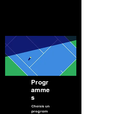
Progra
mme
fait
pour
toi !
Progr
amme
s
Choisis un
program