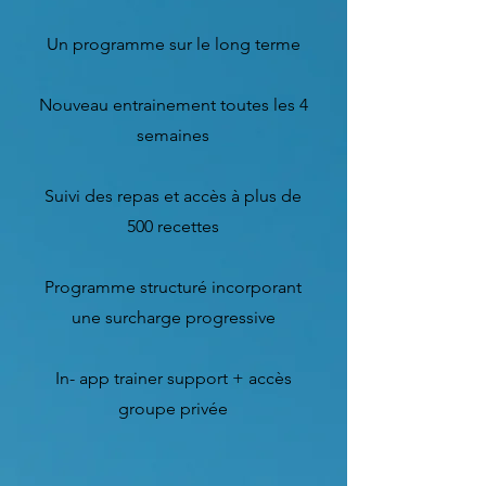
Un programme sur le long terme
Nouveau entrainement toutes les 4
semaines
Suivi des repas et accès à plus de
500 recettes
Programme structuré incorporant
une surcharge progressive
In- app trainer support + accès
groupe privée