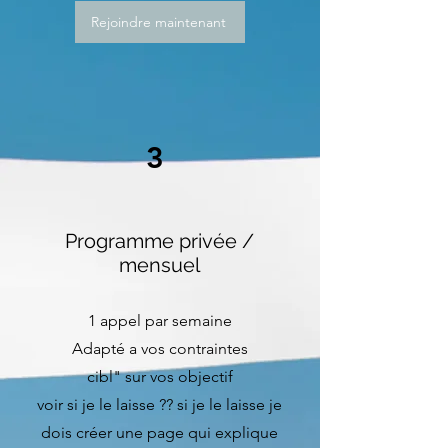
Rejoindre maintenant
3
Programme privée /
mensuel
1 appel par semaine
Adapté a vos contraintes
cibl" sur vos objectif
voir si je le laisse ?? si je le laisse je
dois créer une page qui explique