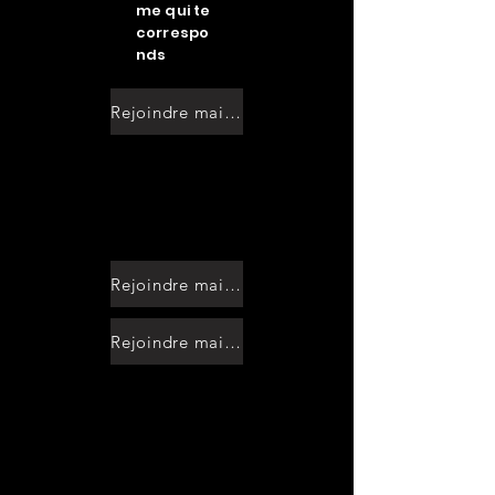
me qui te
correspo
nds
Rejoindre maintenant
8 semaines
Fullbody
Programme
8 semaines Circuit
training
Programme
Rejoindre maintenant
Rejoindre maintenant
Sculte toi
Renforce
toi