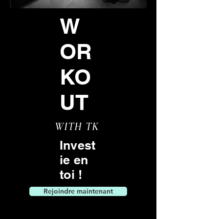
W
OR
KO
UT
WITH TK
Invest
ie en
toi !
Rejoindre maintenant